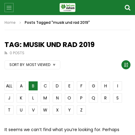
Home
Posts Tagged "musik und rad 2019"
TAG: MUSIK UND RAD 2019
0 POSTS
SORT BY:
MOST VIEWED
ALL
A
B
C
D
E
F
G
H
I
J
K
L
M
N
O
P
Q
R
S
T
U
V
W
X
Y
Z
It seems we can’t find what you’re looking for. Perhaps