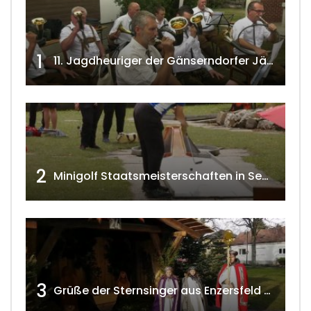
1
11. Jagdheuriger der Gänserndorfer Jäger 2020 w4tv166
2
Minigolf Staatsmeisterschaften in Seefeld-Kadolz w4tv174
3
Grüße der Sternsinger aus Enzersfeld – Klein-Engersdorf 2021 w4tv169