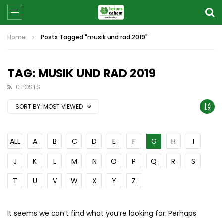
Home
Posts Tagged "musik und rad 2019"
TAG: MUSIK UND RAD 2019
0 POSTS
SORT BY:
MOST VIEWED
ALL
A
B
C
D
E
F
G
H
I
J
K
L
M
N
O
P
Q
R
S
T
U
V
W
X
Y
Z
It seems we can’t find what you’re looking for. Perhaps