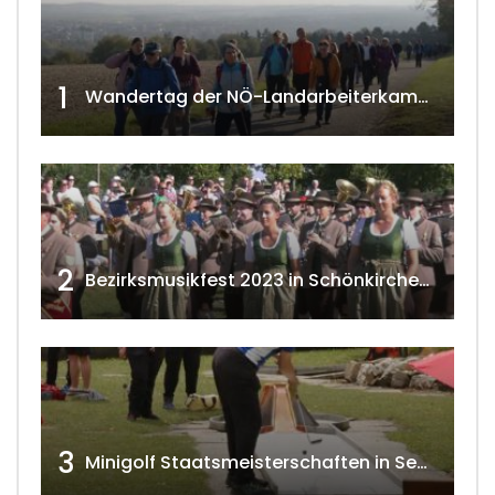
1
Wandertag der NÖ-Landarbeiterkammer in Hollabrunn 2024
2
Bezirksmusikfest 2023 in Schönkirchen-Reyersdorf
3
Minigolf Staatsmeisterschaften in Seefeld-Kadolz w4tv174