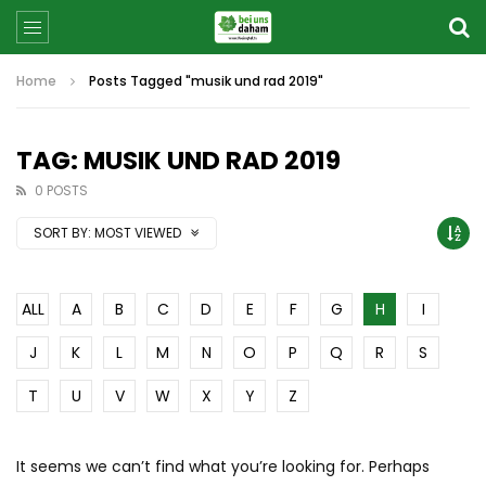
Home
Posts Tagged "musik und rad 2019"
TAG: MUSIK UND RAD 2019
0 POSTS
SORT BY:
MOST VIEWED
ALL
A
B
C
D
E
F
G
H
I
J
K
L
M
N
O
P
Q
R
S
T
U
V
W
X
Y
Z
It seems we can’t find what you’re looking for. Perhaps