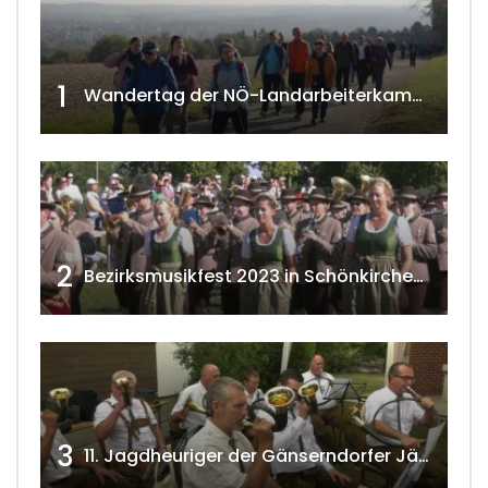
1
Wandertag der NÖ-Landarbeiterkammer in Hollabrunn 2024
2
Bezirksmusikfest 2023 in Schönkirchen-Reyersdorf
3
11. Jagdheuriger der Gänserndorfer Jäger 2020 w4tv166