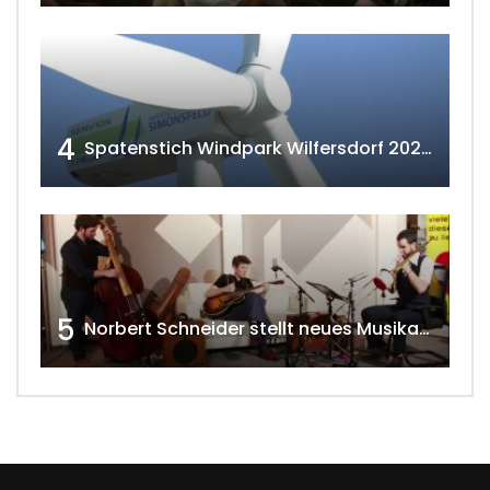
4
Spatenstich Windpark Wilfersdorf 2023 w4tv177
5
Norbert Schneider stellt neues Musikalbum vor 2020 w4tv168