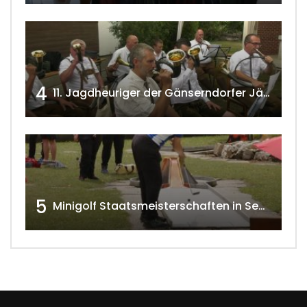
4
11. Jagdheuriger der Gänserndorfer Jäger 2020 w4tv166
5
Minigolf Staatsmeisterschaften in Seefeld-Kadolz w4tv174