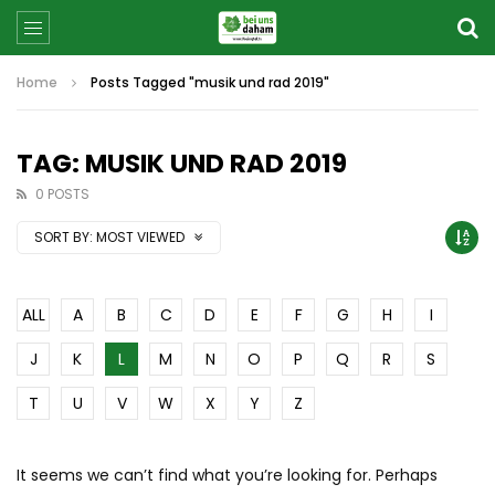
Home
Posts Tagged "musik und rad 2019"
TAG: MUSIK UND RAD 2019
0 POSTS
SORT BY:
MOST VIEWED
ALL
A
B
C
D
E
F
G
H
I
J
K
L
M
N
O
P
Q
R
S
T
U
V
W
X
Y
Z
It seems we can’t find what you’re looking for. Perhaps