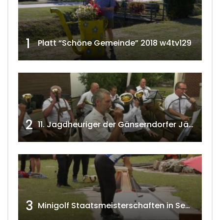
1
Platt “Schöne Gemeinde” 2018 w4tv129
2
11. Jagdheuriger der Gänserndorfer Jäger 2020 w4tv166
3
Minigolf Staatsmeisterschaften in Seefeld-Kadolz w4tv174