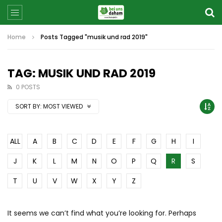
Home
Posts Tagged "musik und rad 2019"
TAG: MUSIK UND RAD 2019
0 POSTS
SORT BY:
MOST VIEWED
ALL
A
B
C
D
E
F
G
H
I
J
K
L
M
N
O
P
Q
R
S
T
U
V
W
X
Y
Z
It seems we can’t find what you’re looking for. Perhaps