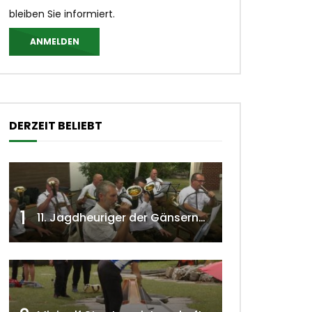
bleiben Sie informiert.
ANMELDEN
DERZEIT BELIEBT
1
11. Jagdheuriger der Gänserndorfer Jäger 2020 w4tv166