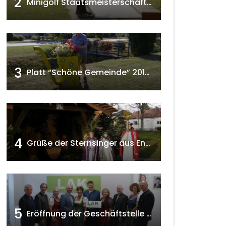
2
Minigolf Staatsmeisterschaften in Seefeld-Kadolz w4tv174
3
Platt “Schöne Gemeinde” 2018 w4tv129
4
Grüße der Sternsinger aus Enzersfeld – Klein-Engersdorf 2021 w4tv169
5
Eröffnung der Geschäftstelle der NÖ-Landarbeiterkammer in Mistelbach w4tv174