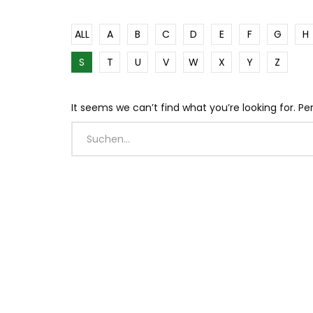
ALL
A
B
C
D
E
F
G
H
S
T
U
V
W
X
Y
Z
It seems we can’t find what you’re looking for. P