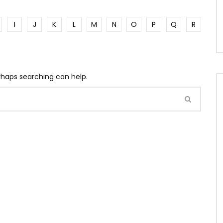
I
J
K
L
M
N
O
P
Q
R
erhaps searching can help.