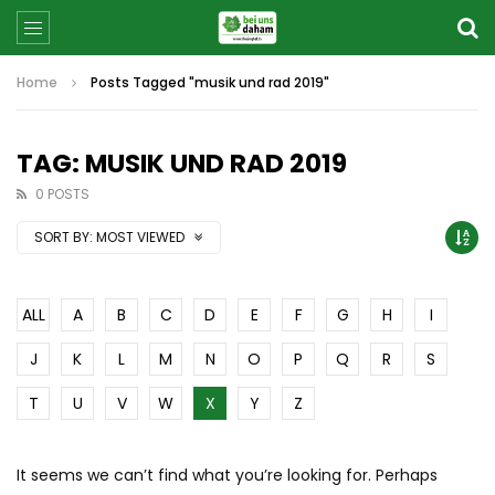
Home
Posts Tagged "musik und rad 2019"
TAG: MUSIK UND RAD 2019
0 POSTS
SORT BY:
MOST VIEWED
ALL
A
B
C
D
E
F
G
H
I
J
K
L
M
N
O
P
Q
R
S
T
U
V
W
X
Y
Z
It seems we can’t find what you’re looking for. Perhaps