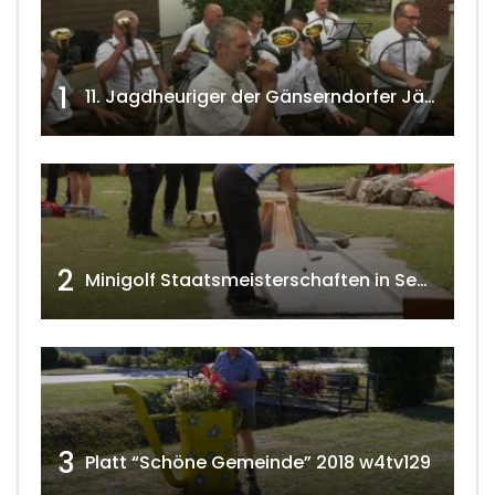
1
11. Jagdheuriger der Gänserndorfer Jäger 2020 w4tv166
2
Minigolf Staatsmeisterschaften in Seefeld-Kadolz w4tv174
3
Platt “Schöne Gemeinde” 2018 w4tv129