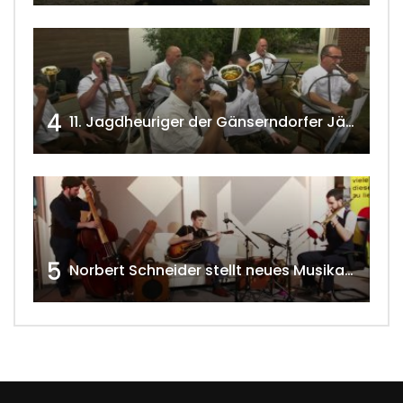
4
11. Jagdheuriger der Gänserndorfer Jäger 2020 w4tv166
5
Norbert Schneider stellt neues Musikalbum vor 2020 w4tv168