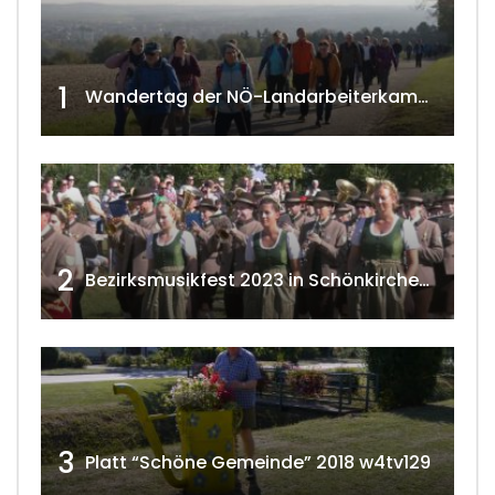
1
Wandertag der NÖ-Landarbeiterkammer in Hollabrunn 2024
2
Bezirksmusikfest 2023 in Schönkirchen-Reyersdorf
3
Platt “Schöne Gemeinde” 2018 w4tv129