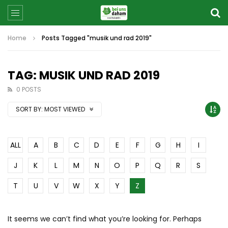
Home
Posts Tagged "musik und rad 2019"
TAG: MUSIK UND RAD 2019
0 POSTS
SORT BY:
MOST VIEWED
ALL
A
B
C
D
E
F
G
H
I
J
K
L
M
N
O
P
Q
R
S
T
U
V
W
X
Y
Z
It seems we can’t find what you’re looking for. Perhaps