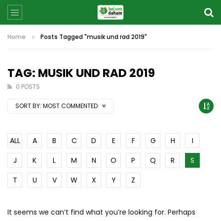
Home
Posts Tagged "musik und rad 2019"
TAG: MUSIK UND RAD 2019
0 POSTS
SORT BY:
MOST COMMENTED
ALL
A
B
C
D
E
F
G
H
I
J
K
L
M
N
O
P
Q
R
S
T
U
V
W
X
Y
Z
It seems we can’t find what you’re looking for. Perhaps