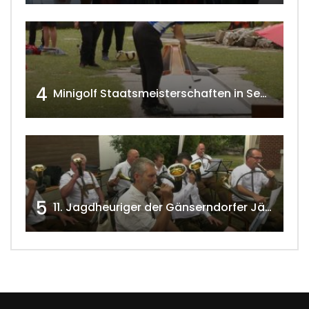
4
Minigolf Staatsmeisterschaften in Seefeld-Kadolz w4tv174
5
11. Jagdheuriger der Gänserndorfer Jäger 2020 w4tv166