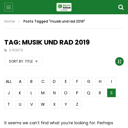
Home
Posts Tagged "musik und rad 2019"
TAG: MUSIK UND RAD 2019
0 POSTS
SORT BY:
TITLE
ALL
A
B
C
D
E
F
G
H
I
J
K
L
M
N
O
P
Q
R
S
T
U
V
W
X
Y
Z
It seems we can’t find what you’re looking for. Perhaps