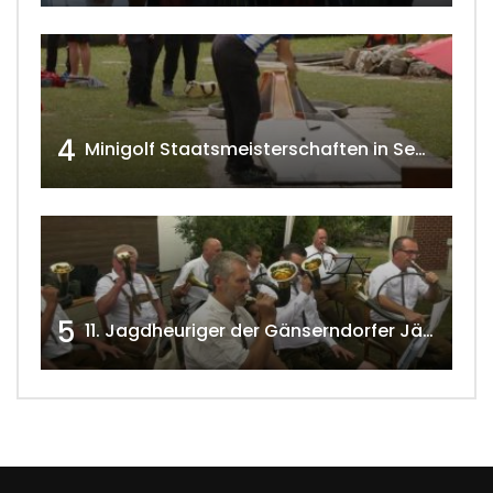
4
Minigolf Staatsmeisterschaften in Seefeld-Kadolz w4tv174
5
11. Jagdheuriger der Gänserndorfer Jäger 2020 w4tv166