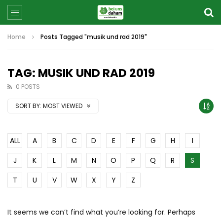
Home
Posts Tagged "musik und rad 2019"
TAG: MUSIK UND RAD 2019
0 POSTS
SORT BY:
MOST VIEWED
ALL
A
B
C
D
E
F
G
H
I
J
K
L
M
N
O
P
Q
R
S
T
U
V
W
X
Y
Z
It seems we can’t find what you’re looking for. Perhaps