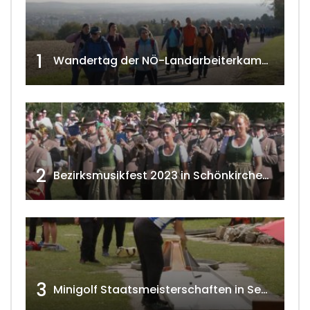
1
Wandertag der NÖ-Landarbeiterkammer in Hollabrunn 2024
2
Bezirksmusikfest 2023 in Schönkirchen-Reyersdorf
3
Minigolf Staatsmeisterschaften in Seefeld-Kadolz w4tv174