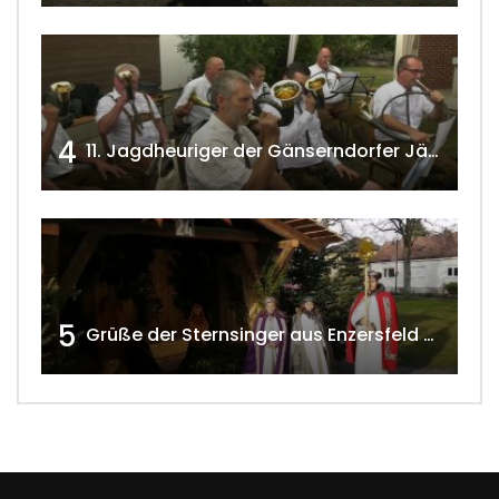
4
11. Jagdheuriger der Gänserndorfer Jäger 2020 w4tv166
5
Grüße der Sternsinger aus Enzersfeld – Klein-Engersdorf 2021 w4tv169