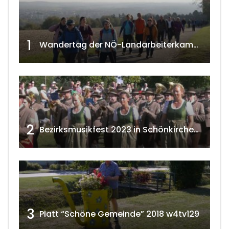
1
Wandertag der NÖ-Landarbeiterkammer in Hollabrunn 2024
2
Bezirksmusikfest 2023 in Schönkirchen-Reyersdorf
3
Platt “Schöne Gemeinde” 2018 w4tv129