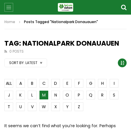
Home
Posts Tagged "Nationalpark Donauauen"
TAG: NATIONALPARK DONAUAUEN
0 POSTS
SORT BY:
LATEST
ALL
A
B
C
D
E
F
G
H
I
J
K
L
M
N
O
P
Q
R
S
T
U
V
W
X
Y
Z
It seems we can’t find what you’re looking for. Perhaps