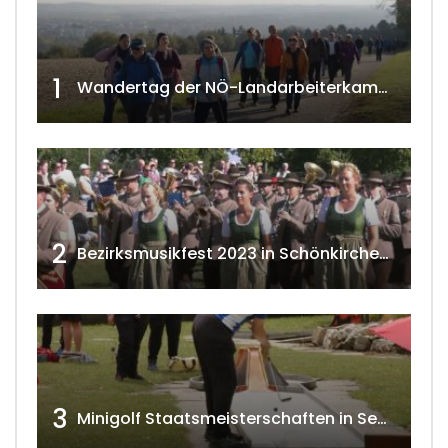
1
Wandertag der NÖ-Landarbeiterkammer in Hollabrunn 2024
2
Bezirksmusikfest 2023 in Schönkirchen-Reyersdorf
3
Minigolf Staatsmeisterschaften in Seefeld-Kadolz w4tv174