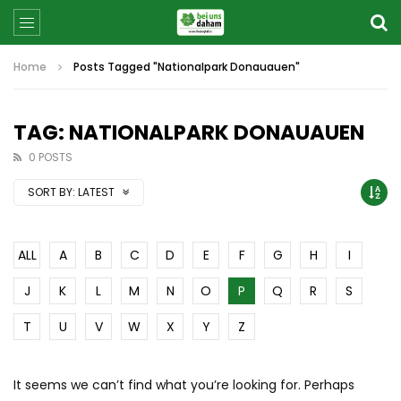
Home
Posts Tagged "Nationalpark Donauauen"
TAG: NATIONALPARK DONAUAUEN
0 POSTS
SORT BY:
LATEST
ALL
A
B
C
D
E
F
G
H
I
J
K
L
M
N
O
P
Q
R
S
T
U
V
W
X
Y
Z
It seems we can’t find what you’re looking for. Perhaps