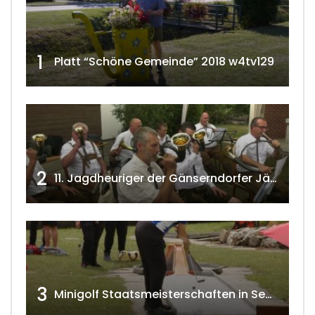
1
Platt “Schöne Gemeinde” 2018 w4tv129
2
11. Jagdheuriger der Gänserndorfer Jäger 2020 w4tv166
3
Minigolf Staatsmeisterschaften in Seefeld-Kadolz w4tv174