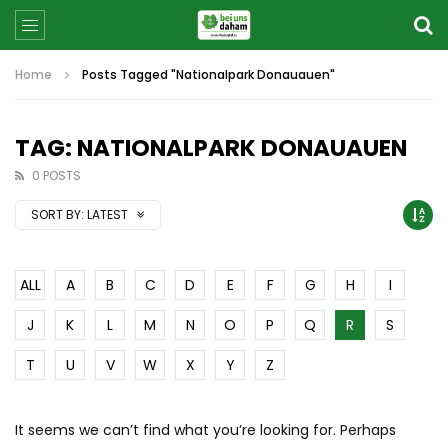
Home
Posts Tagged "Nationalpark Donauauen"
TAG: NATIONALPARK DONAUAUEN
0 POSTS
SORT BY:
LATEST
ALL
A
B
C
D
E
F
G
H
I
J
K
L
M
N
O
P
Q
R
S
T
U
V
W
X
Y
Z
It seems we can’t find what you’re looking for. Perhaps