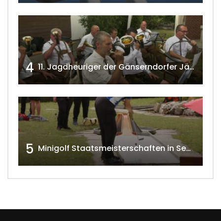
4
11. Jagdheuriger der Gänserndorfer Jäger 2020 w4tv166
5
Minigolf Staatsmeisterschaften in Seefeld-Kadolz w4tv174