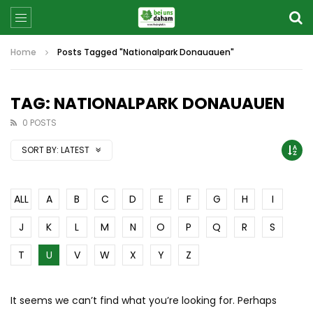
Home
Posts Tagged "Nationalpark Donauauen"
TAG: NATIONALPARK DONAUAUEN
0 POSTS
SORT BY:
LATEST
ALL
A
B
C
D
E
F
G
H
I
J
K
L
M
N
O
P
Q
R
S
T
U
V
W
X
Y
Z
It seems we can’t find what you’re looking for. Perhaps