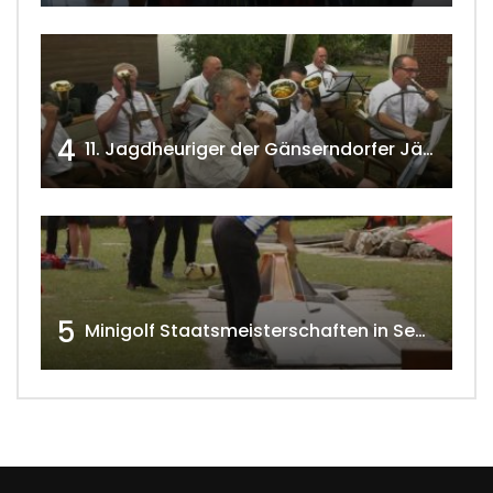
4
11. Jagdheuriger der Gänserndorfer Jäger 2020 w4tv166
5
Minigolf Staatsmeisterschaften in Seefeld-Kadolz w4tv174