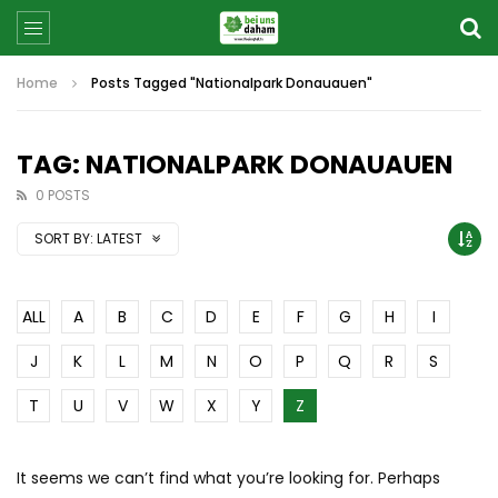
Home
Posts Tagged "Nationalpark Donauauen"
TAG: NATIONALPARK DONAUAUEN
0 POSTS
SORT BY:
LATEST
ALL
A
B
C
D
E
F
G
H
I
J
K
L
M
N
O
P
Q
R
S
T
U
V
W
X
Y
Z
It seems we can’t find what you’re looking for. Perhaps