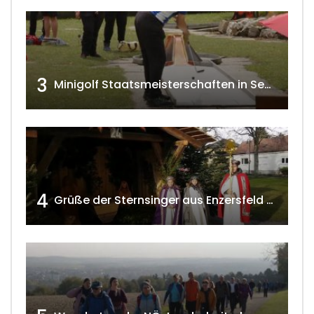
3
Minigolf Staatsmeisterschaften in Seefeld-Kadolz w4tv174
4
Grüße der Sternsinger aus Enzersfeld – Klein-Engersdorf 2021 w4tv169