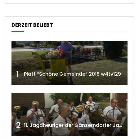
DERZEIT BELIEBT
1
Platt “Schöne Gemeinde” 2018 w4tv129
2
11. Jagdheuriger der Gänserndorfer Jäger 2020 w4tv166