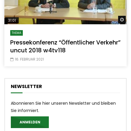
Sp
31:01
THEMA
Pressekonferenz “Öffentlicher Verkehr”
uncut 2018 w4tv118
16. FEBRUAR 2021
NEWSLETTER
Abonnieren Sie hier unseren Newsletter und bleiben
Sie informiert.
ANMELDEN