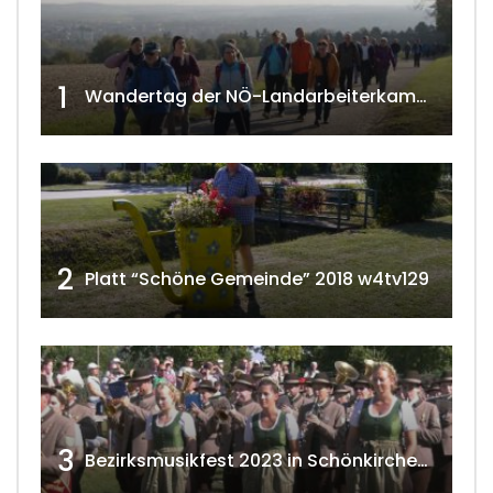
1
Wandertag der NÖ-Landarbeiterkammer in Hollabrunn 2024
2
Platt “Schöne Gemeinde” 2018 w4tv129
3
Bezirksmusikfest 2023 in Schönkirchen-Reyersdorf