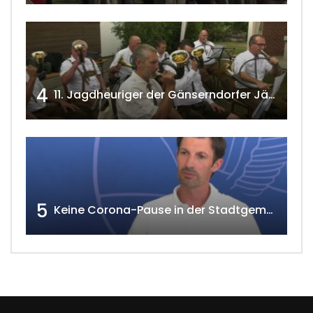
4
11. Jagdheuriger der Gänserndorfer Jäger 2020 w4tv166
5
Keine Corona-Pause in der Stadtgemeinde Gänserndorf Teil 1. w4tv173-2021