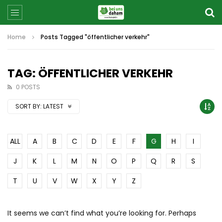
Home
Posts Tagged "öffentlicher verkehr"
TAG: ÖFFENTLICHER VERKEHR
0 POSTS
SORT BY:
LATEST
ALL
A
B
C
D
E
F
G
H
I
J
K
L
M
N
O
P
Q
R
S
T
U
V
W
X
Y
Z
It seems we can’t find what you’re looking for. Perhaps