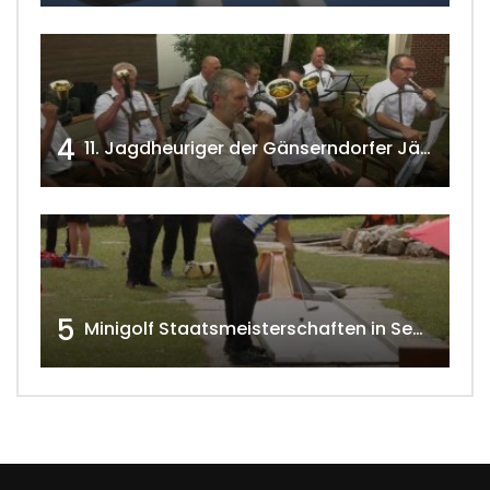
4
11. Jagdheuriger der Gänserndorfer Jäger 2020 w4tv166
5
Minigolf Staatsmeisterschaften in Seefeld-Kadolz w4tv174