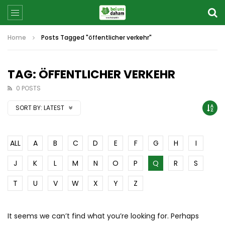
Home
Posts Tagged "öffentlicher verkehr"
TAG: ÖFFENTLICHER VERKEHR
0 POSTS
SORT BY:
LATEST
ALL
A
B
C
D
E
F
G
H
I
J
K
L
M
N
O
P
Q
R
S
T
U
V
W
X
Y
Z
It seems we can’t find what you’re looking for. Perhaps