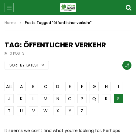
Home
Posts Tagged "öffentlicher verkehr"
TAG: ÖFFENTLICHER VERKEHR
0 POSTS
SORT BY:
LATEST
ALL
A
B
C
D
E
F
G
H
I
J
K
L
M
N
O
P
Q
R
S
T
U
V
W
X
Y
Z
It seems we can’t find what you’re looking for. Perhaps