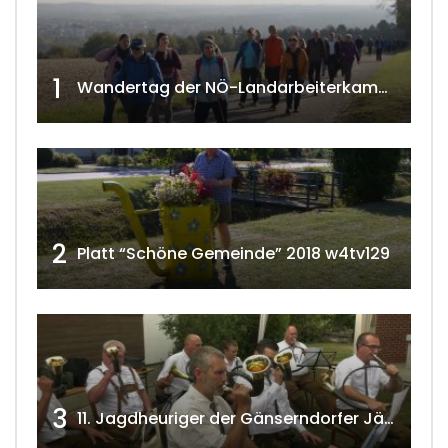
1
Wandertag der NÖ-Landarbeiterkammer in Hollabrunn 2024
2
Platt “Schöne Gemeinde” 2018 w4tv129
3
11. Jagdheuriger der Gänserndorfer Jäger 2020 w4tv166