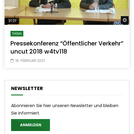
Sp
31:01
THEMA
Pressekonferenz “Öffentlicher Verkehr”
uncut 2018 w4tv118
16. FEBRUAR 2021
NEWSLETTER
Abonnieren Sie hier unseren Newsletter und bleiben
Sie informiert.
ANMELDEN