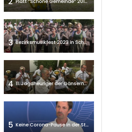
2
Platt “Schöne Gemeinde” 2018 w4tv129
3
Bezirksmusikfest 2023 in Schönkirchen-Reyersdorf
4
11. Jagdheuriger der Gänserndorfer Jäger 2020 w4tv166
5
Keine Corona-Pause in der Stadtgemeinde Gänserndorf Teil 1. w4tv173-2021