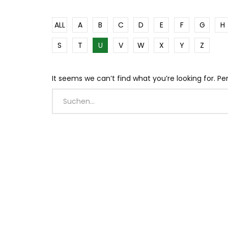
ALL
A
B
C
D
E
F
G
H
S
T
U
V
W
X
Y
Z
It seems we can’t find what you’re looking for. P