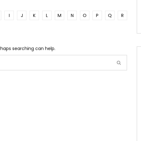
I
J
K
L
M
N
O
P
Q
R
erhaps searching can help.