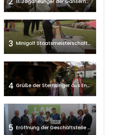
2
11. Jagdheuriger der Gänserndorfer Jäger 2020 w4tv166
3
Minigolf Staatsmeisterschaften in Seefeld-Kadolz w4tv174
4
Grüße der Sternsinger aus Enzersfeld – Klein-Engersdorf 2021 w4tv169
5
Eröffnung der Geschäftstelle der NÖ-Landarbeiterkammer in Mistelbach w4tv174