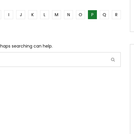
I
J
K
L
M
N
O
P
Q
R
erhaps searching can help.