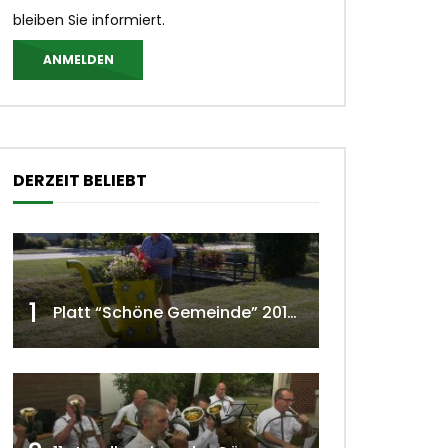
bleiben Sie informiert.
ANMELDEN
DERZEIT BELIEBT
1
Platt “Schöne Gemeinde” 2018 w4tv129