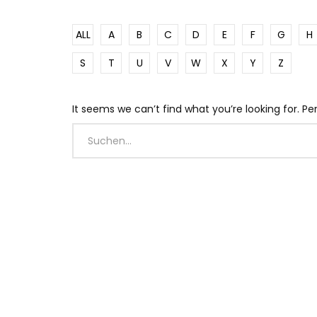
ALL
A
B
C
D
E
F
G
H
S
T
U
V
W
X
Y
Z
It seems we can’t find what you’re looking for. P