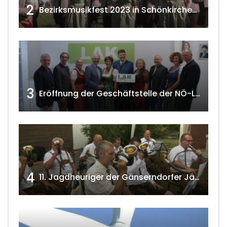
2
Bezirksmusikfest 2023 in Schönkirchen-Reyersdorf
3
Eröffnung der Geschäftstelle der NÖ-Landarbeiterkammer in Mistelbach w4tv174
4
11. Jagdheuriger der Gänserndorfer Jäger 2020 w4tv166