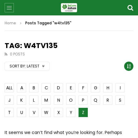
Home
Posts Tagged "w4tv135"
TAG: W4TV135
0 POSTS
SORT BY:
LATEST
ALL
A
B
C
D
E
F
G
H
I
J
K
L
M
N
O
P
Q
R
S
T
U
V
W
X
Y
Z
It seems we can’t find what you’re looking for. Perhaps