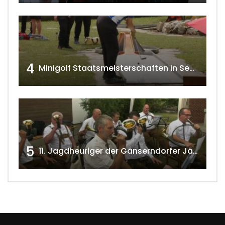
4
Minigolf Staatsmeisterschaften in Seefeld-Kadolz w4tv174
5
11. Jagdheuriger der Gänserndorfer Jäger 2020 w4tv166