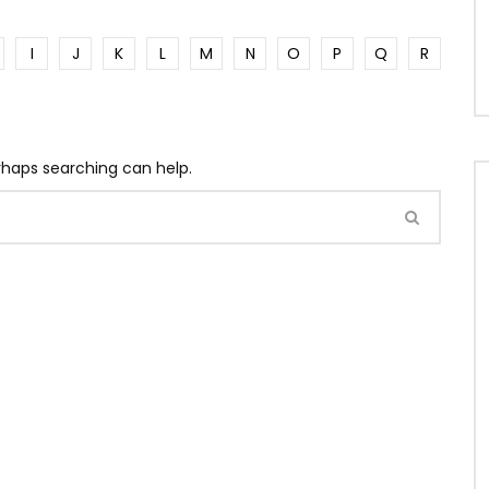
I
J
K
L
M
N
O
P
Q
R
erhaps searching can help.