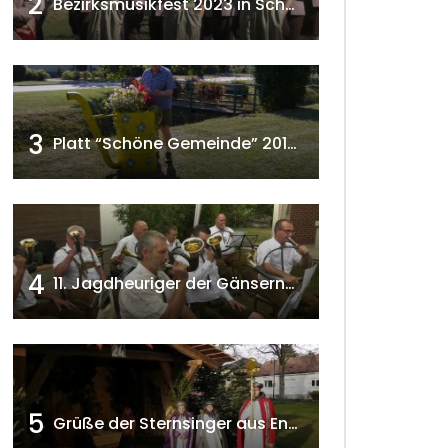
2
Bezirksmusikfest 2023 in Schönkirchen-Reyersdorf
3
Platt “Schöne Gemeinde” 2018 w4tv129
4
11. Jagdheuriger der Gänserndorfer Jäger 2020 w4tv166
5
Grüße der Sternsinger aus Enzersfeld – Klein-Engersdorf 2021 w4tv169