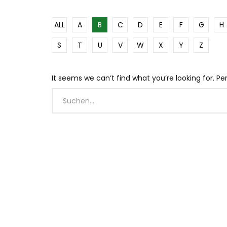
ALL
A
B
C
D
E
F
G
H
S
T
U
V
W
X
Y
Z
It seems we can’t find what you’re looking for. P