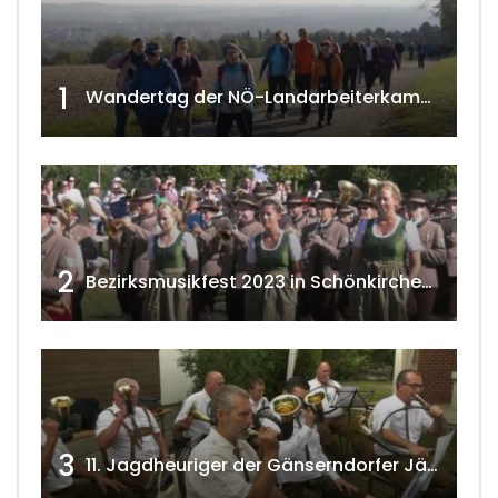
1
Wandertag der NÖ-Landarbeiterkammer in Hollabrunn 2024
2
Bezirksmusikfest 2023 in Schönkirchen-Reyersdorf
3
11. Jagdheuriger der Gänserndorfer Jäger 2020 w4tv166