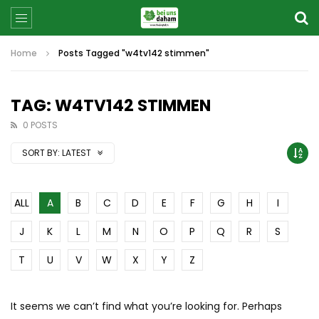
Home
Posts Tagged "w4tv142 stimmen"
TAG: W4TV142 STIMMEN
0 POSTS
SORT BY:
LATEST
ALL
A
B
C
D
E
F
G
H
I
J
K
L
M
N
O
P
Q
R
S
T
U
V
W
X
Y
Z
It seems we can’t find what you’re looking for. Perhaps