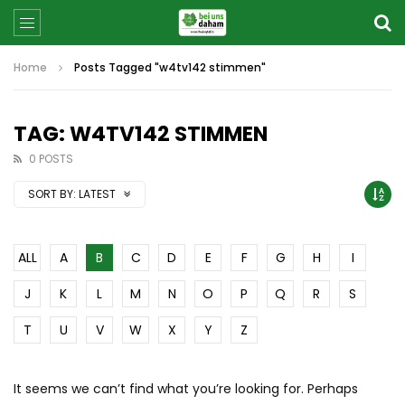
Home
Posts Tagged "w4tv142 stimmen"
TAG: W4TV142 STIMMEN
0 POSTS
SORT BY:
LATEST
ALL
A
B
C
D
E
F
G
H
I
J
K
L
M
N
O
P
Q
R
S
T
U
V
W
X
Y
Z
It seems we can’t find what you’re looking for. Perhaps