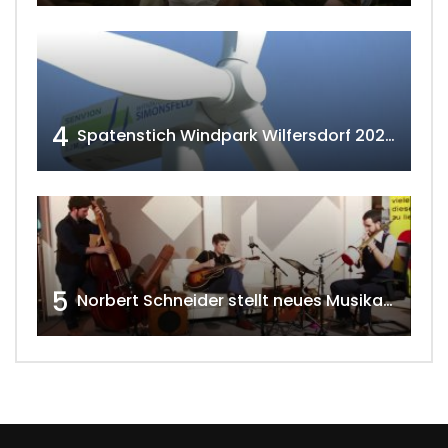
4
Spatenstich Windpark Wilfersdorf 2023 w4tv177
5
Norbert Schneider stellt neues Musikalbum vor 2020 w4tv168