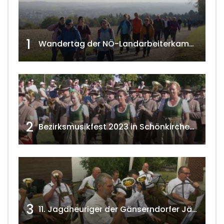
1
Wandertag der NÖ-Landarbeiterkammer in Hollabrunn 2024
2
Bezirksmusikfest 2023 in Schönkirchen-Reyersdorf
3
11. Jagdheuriger der Gänserndorfer Jäger 2020 w4tv166