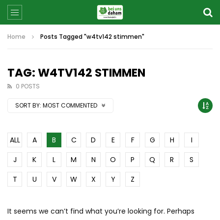
Home
Posts Tagged "w4tv142 stimmen"
TAG: W4TV142 STIMMEN
0 POSTS
SORT BY:
MOST COMMENTED
ALL
A
B
C
D
E
F
G
H
I
J
K
L
M
N
O
P
Q
R
S
T
U
V
W
X
Y
Z
It seems we can’t find what you’re looking for. Perhaps