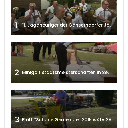
1
11. Jagdheuriger der Gänserndorfer Jäger 2020 w4tv166
2
Minigolf Staatsmeisterschaften in Seefeld-Kadolz w4tv174
3
Platt “Schöne Gemeinde” 2018 w4tv129