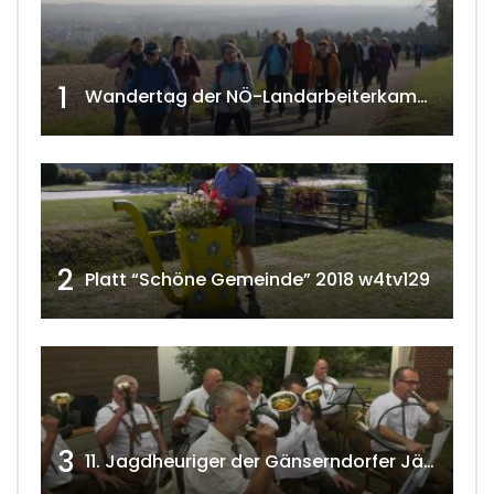
1
Wandertag der NÖ-Landarbeiterkammer in Hollabrunn 2024
2
Platt “Schöne Gemeinde” 2018 w4tv129
3
11. Jagdheuriger der Gänserndorfer Jäger 2020 w4tv166