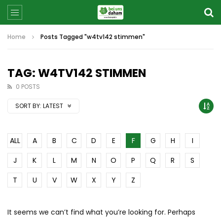
Home
Posts Tagged "w4tv142 stimmen"
TAG: W4TV142 STIMMEN
0 POSTS
SORT BY:
LATEST
ALL
A
B
C
D
E
F
G
H
I
J
K
L
M
N
O
P
Q
R
S
T
U
V
W
X
Y
Z
It seems we can’t find what you’re looking for. Perhaps