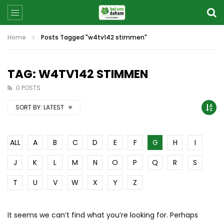
Home
Posts Tagged "w4tv142 stimmen"
TAG: W4TV142 STIMMEN
0 POSTS
SORT BY:
LATEST
ALL
A
B
C
D
E
F
G
H
I
J
K
L
M
N
O
P
Q
R
S
T
U
V
W
X
Y
Z
It seems we can’t find what you’re looking for. Perhaps