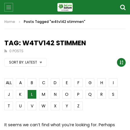
Home
Posts Tagged "w4tv142 stimmen"
TAG: W4TV142 STIMMEN
0 POSTS
SORT BY:
LATEST
ALL
A
B
C
D
E
F
G
H
I
J
K
L
M
N
O
P
Q
R
S
T
U
V
W
X
Y
Z
It seems we can’t find what you’re looking for. Perhaps