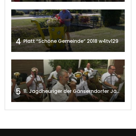
4
Platt “Schöne Gemeinde” 2018 w4tv129
5
11. Jagdheuriger der Gänserndorfer Jäger 2020 w4tv166