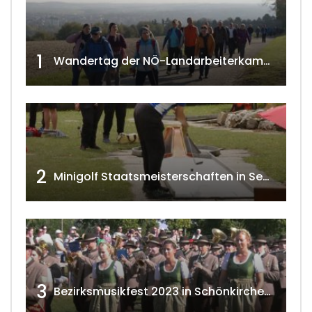
1
Wandertag der NÖ-Landarbeiterkammer in Hollabrunn 2024
2
Minigolf Staatsmeisterschaften in Seefeld-Kadolz w4tv174
3
Bezirksmusikfest 2023 in Schönkirchen-Reyersdorf