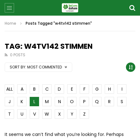
Home
Posts Tagged "w4tv142 stimmen"
TAG: W4TV142 STIMMEN
0 POSTS
SORT BY:
MOST COMMENTED
ALL
A
B
C
D
E
F
G
H
I
J
K
L
M
N
O
P
Q
R
S
T
U
V
W
X
Y
Z
It seems we can’t find what you’re looking for. Perhaps