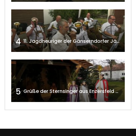
4
11. Jagdheuriger der Gänserndorfer Jäger 2020 w4tv166
5
Grüße der Sternsinger aus Enzersfeld – Klein-Engersdorf 2021 w4tv169