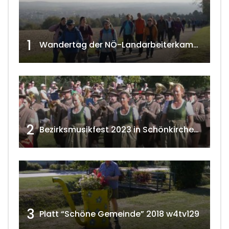
1
Wandertag der NÖ-Landarbeiterkammer in Hollabrunn 2024
2
Bezirksmusikfest 2023 in Schönkirchen-Reyersdorf
3
Platt “Schöne Gemeinde” 2018 w4tv129