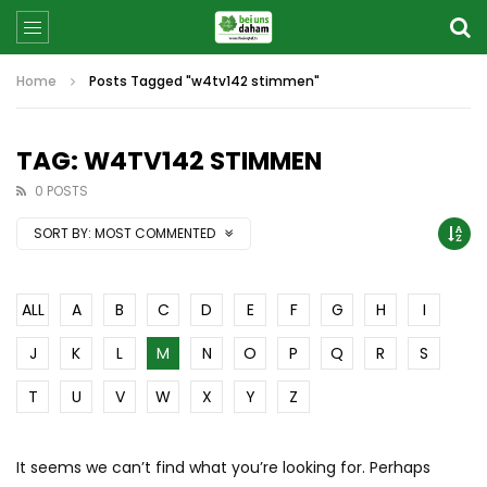
Home
Posts Tagged "w4tv142 stimmen"
TAG: W4TV142 STIMMEN
0 POSTS
SORT BY:
MOST COMMENTED
ALL
A
B
C
D
E
F
G
H
I
J
K
L
M
N
O
P
Q
R
S
T
U
V
W
X
Y
Z
It seems we can’t find what you’re looking for. Perhaps