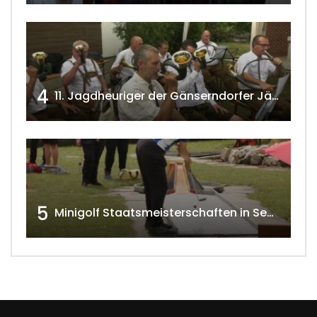
4
11. Jagdheuriger der Gänserndorfer Jäger 2020 w4tv166
5
Minigolf Staatsmeisterschaften in Seefeld-Kadolz w4tv174