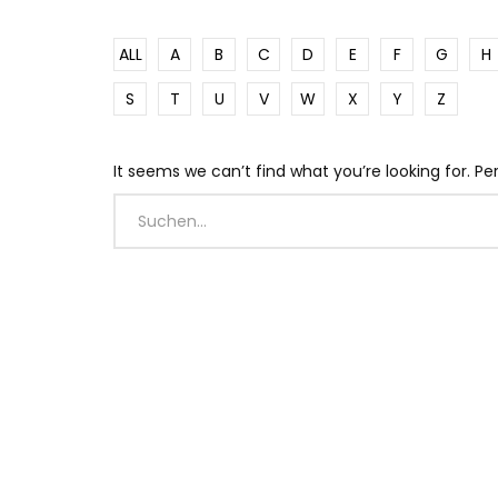
ALL
A
B
C
D
E
F
G
H
S
T
U
V
W
X
Y
Z
It seems we can’t find what you’re looking for. P