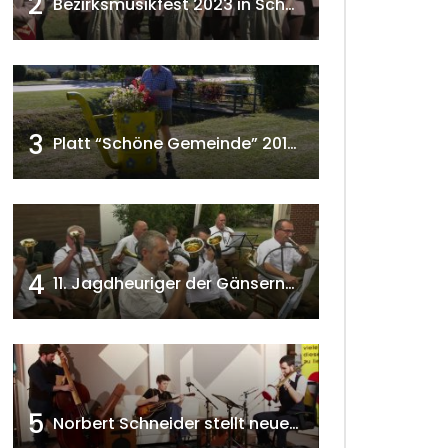
2
Bezirksmusikfest 2023 in Schönkirchen-Reyersdorf
3
Platt “Schöne Gemeinde” 2018 w4tv129
4
11. Jagdheuriger der Gänserndorfer Jäger 2020 w4tv166
5
Norbert Schneider stellt neues Musikalbum vor 2020 w4tv168