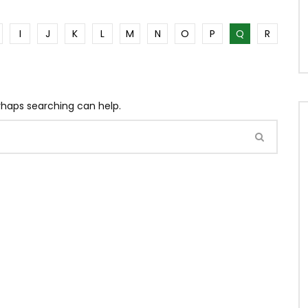
I
J
K
L
M
N
O
P
Q
R
erhaps searching can help.