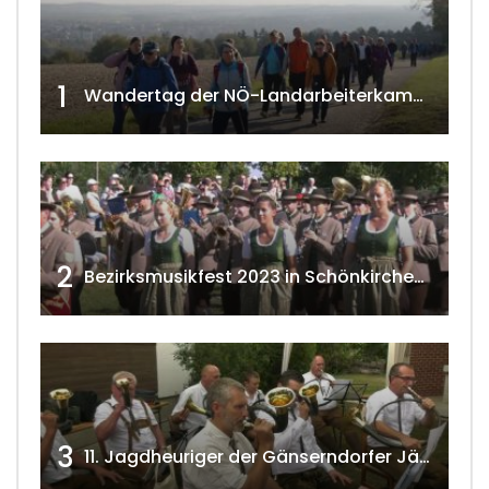
1
Wandertag der NÖ-Landarbeiterkammer in Hollabrunn 2024
2
Bezirksmusikfest 2023 in Schönkirchen-Reyersdorf
3
11. Jagdheuriger der Gänserndorfer Jäger 2020 w4tv166