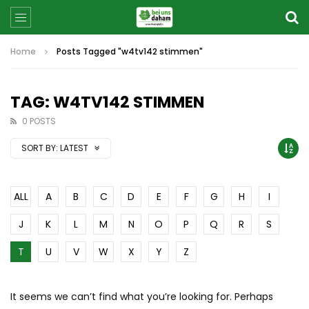
Home
Posts Tagged "w4tv142 stimmen"
TAG: W4TV142 STIMMEN
0 POSTS
SORT BY:
LATEST
ALL
A
B
C
D
E
F
G
H
I
J
K
L
M
N
O
P
Q
R
S
T
U
V
W
X
Y
Z
It seems we can’t find what you’re looking for. Perhaps