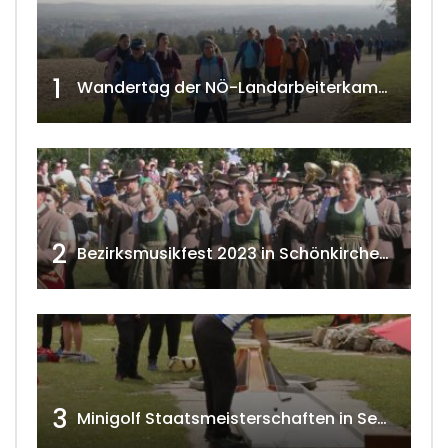
1
Wandertag der NÖ-Landarbeiterkammer in Hollabrunn 2024
2
Bezirksmusikfest 2023 in Schönkirchen-Reyersdorf
3
Minigolf Staatsmeisterschaften in Seefeld-Kadolz w4tv174