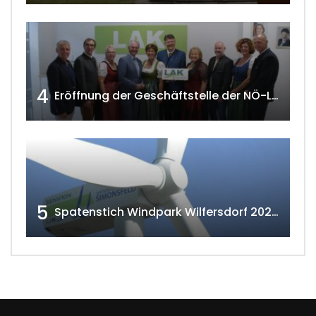
4
Eröffnung der Geschäftstelle der NÖ-Landarbeiterkammer in Mistelbach w4tv174
5
Spatenstich Windpark Wilfersdorf 2023 w4tv177