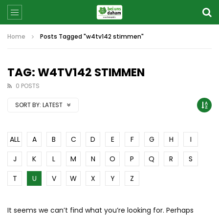
Home
Posts Tagged "w4tv142 stimmen"
TAG: W4TV142 STIMMEN
0 POSTS
SORT BY:
LATEST
ALL
A
B
C
D
E
F
G
H
I
J
K
L
M
N
O
P
Q
R
S
T
U
V
W
X
Y
Z
It seems we can’t find what you’re looking for. Perhaps