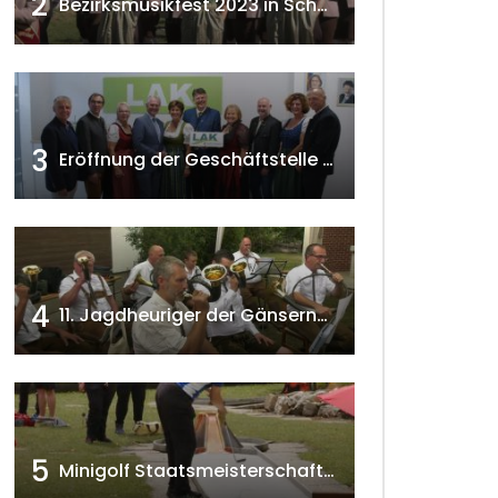
2
Bezirksmusikfest 2023 in Schönkirchen-Reyersdorf
3
Eröffnung der Geschäftstelle der NÖ-Landarbeiterkammer in Mistelbach w4tv174
4
11. Jagdheuriger der Gänserndorfer Jäger 2020 w4tv166
5
Minigolf Staatsmeisterschaften in Seefeld-Kadolz w4tv174