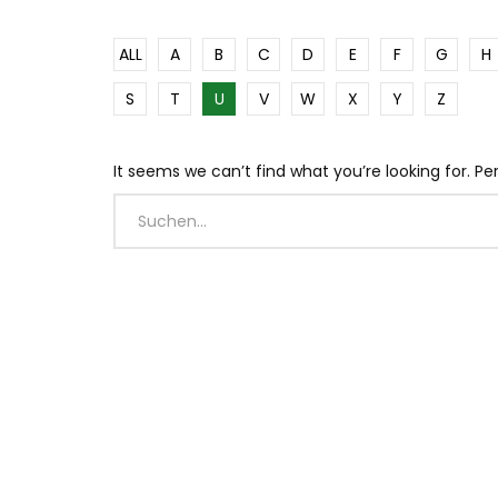
ALL
A
B
C
D
E
F
G
H
S
T
U
V
W
X
Y
Z
It seems we can’t find what you’re looking for. P