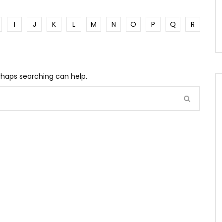
I
J
K
L
M
N
O
P
Q
R
erhaps searching can help.