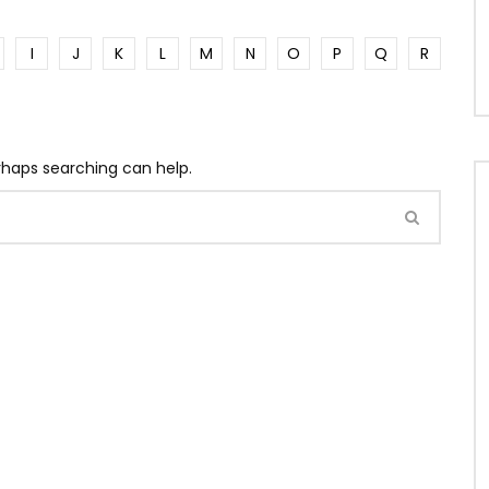
I
J
K
L
M
N
O
P
Q
R
erhaps searching can help.