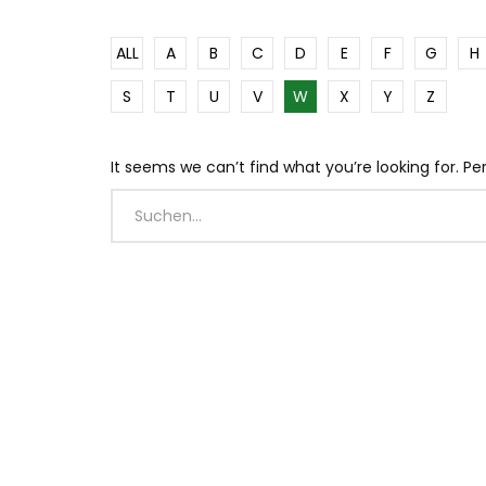
ALL
A
B
C
D
E
F
G
H
S
T
U
V
W
X
Y
Z
It seems we can’t find what you’re looking for. P