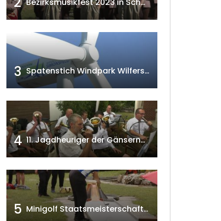
2
Bezirksmusikfest 2023 in Schönkirchen-Reyersdorf
3
Spatenstich Windpark Wilfersdorf 2023 w4tv177
4
11. Jagdheuriger der Gänserndorfer Jäger 2020 w4tv166
5
Minigolf Staatsmeisterschaften in Seefeld-Kadolz w4tv174