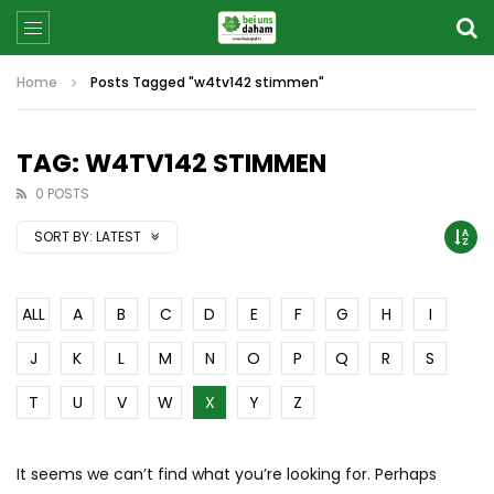
Home
Posts Tagged "w4tv142 stimmen"
TAG: W4TV142 STIMMEN
0 POSTS
SORT BY:
LATEST
ALL
A
B
C
D
E
F
G
H
I
J
K
L
M
N
O
P
Q
R
S
T
U
V
W
X
Y
Z
It seems we can’t find what you’re looking for. Perhaps