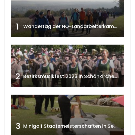
1
Wandertag der NÖ-Landarbeiterkammer in Hollabrunn 2024
2
Bezirksmusikfest 2023 in Schönkirchen-Reyersdorf
3
Minigolf Staatsmeisterschaften in Seefeld-Kadolz w4tv174