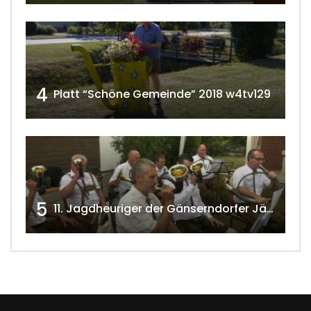
4
Platt “Schöne Gemeinde” 2018 w4tv129
5
11. Jagdheuriger der Gänserndorfer Jäger 2020 w4tv166