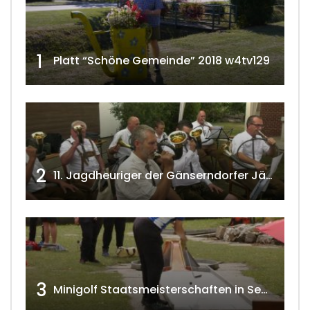
1
Platt “Schöne Gemeinde” 2018 w4tv129
2
11. Jagdheuriger der Gänserndorfer Jäger 2020 w4tv166
3
Minigolf Staatsmeisterschaften in Seefeld-Kadolz w4tv174