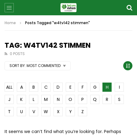
Home
Posts Tagged "w4tv142 stimmen"
TAG: W4TV142 STIMMEN
0 POSTS
SORT BY:
MOST COMMENTED
ALL
A
B
C
D
E
F
G
H
I
J
K
L
M
N
O
P
Q
R
S
T
U
V
W
X
Y
Z
It seems we can’t find what you’re looking for. Perhaps