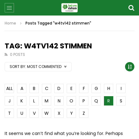
Home
Posts Tagged "w4tv142 stimmen"
TAG: W4TV142 STIMMEN
0 POSTS
SORT BY:
MOST COMMENTED
ALL
A
B
C
D
E
F
G
H
I
J
K
L
M
N
O
P
Q
R
S
T
U
V
W
X
Y
Z
It seems we can’t find what you’re looking for. Perhaps