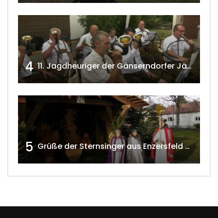
4
11. Jagdheuriger der Gänserndorfer Jäger 2020 w4tv166
5
Grüße der Sternsinger aus Enzersfeld – Klein-Engersdorf 2021 w4tv169