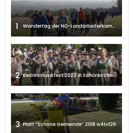
1
Wandertag der NÖ-Landarbeiterkammer in Hollabrunn 2024
2
Bezirksmusikfest 2023 in Schönkirchen-Reyersdorf
3
Platt “Schöne Gemeinde” 2018 w4tv129