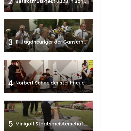
2
Bezirksmusikfest 2023 in Schönkirchen-Reyersdorf
3
11. Jagdheuriger der Gänserndorfer Jäger 2020 w4tv166
4
Norbert Schneider stellt neues Musikalbum vor 2020 w4tv168
5
Minigolf Staatsmeisterschaften in Seefeld-Kadolz w4tv174