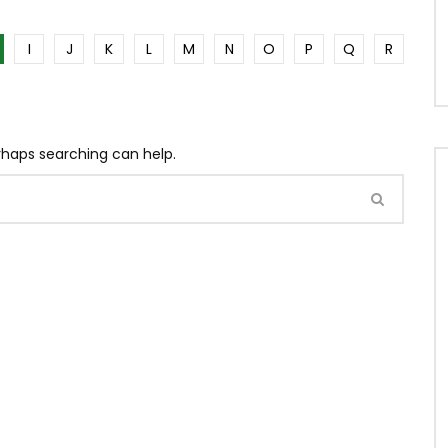
I
J
K
L
M
N
O
P
Q
R
erhaps searching can help.