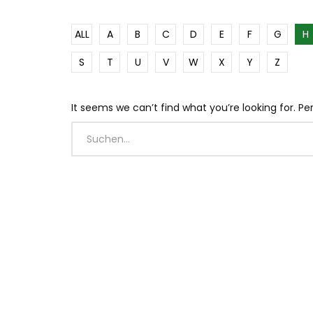
ALL
A
B
C
D
E
F
G
H
S
T
U
V
W
X
Y
Z
It seems we can’t find what you’re looking for. P