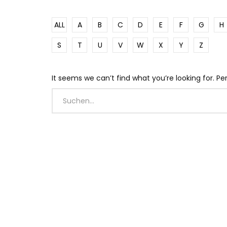
ALL
A
B
C
D
E
F
G
H
S
T
U
V
W
X
Y
Z
It seems we can’t find what you’re looking for. P