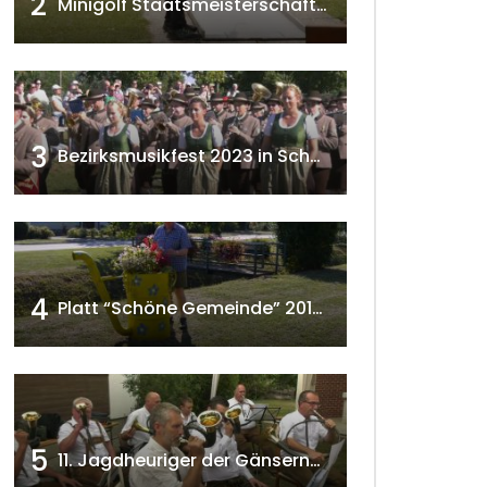
2
Minigolf Staatsmeisterschaften in Seefeld-Kadolz w4tv174
3
Bezirksmusikfest 2023 in Schönkirchen-Reyersdorf
4
Platt “Schöne Gemeinde” 2018 w4tv129
5
11. Jagdheuriger der Gänserndorfer Jäger 2020 w4tv166