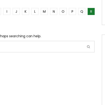
I
J
K
L
M
N
O
P
Q
R
erhaps searching can help.