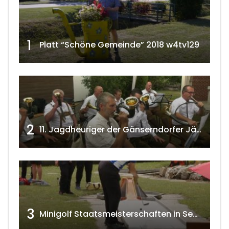
1
Platt “Schöne Gemeinde” 2018 w4tv129
2
11. Jagdheuriger der Gänserndorfer Jäger 2020 w4tv166
3
Minigolf Staatsmeisterschaften in Seefeld-Kadolz w4tv174