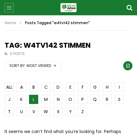
Home
Posts Tagged "w4tv142 stimmen"
TAG: W4TV142 STIMMEN
0 POSTS
SORT BY:
MOST VIEWED
ALL
A
B
C
D
E
F
G
H
I
J
K
L
M
N
O
P
Q
R
S
T
U
V
W
X
Y
Z
It seems we can’t find what you’re looking for. Perhaps