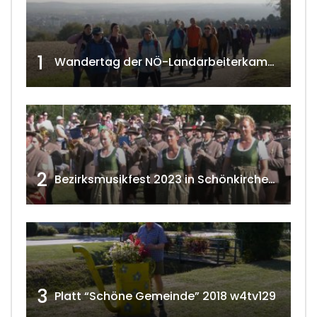
1
Wandertag der NÖ-Landarbeiterkammer in Hollabrunn 2024
2
Bezirksmusikfest 2023 in Schönkirchen-Reyersdorf
3
Platt “Schöne Gemeinde” 2018 w4tv129