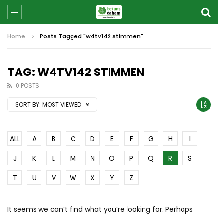
Home
Posts Tagged "w4tv142 stimmen"
TAG: W4TV142 STIMMEN
0 POSTS
SORT BY:
MOST VIEWED
ALL
A
B
C
D
E
F
G
H
I
J
K
L
M
N
O
P
Q
R
S
T
U
V
W
X
Y
Z
It seems we can’t find what you’re looking for. Perhaps