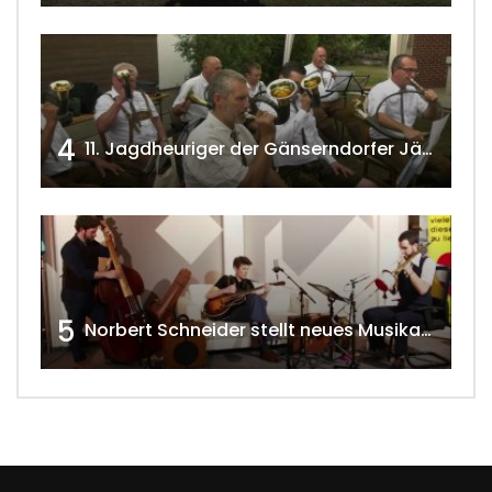
4
11. Jagdheuriger der Gänserndorfer Jäger 2020 w4tv166
5
Norbert Schneider stellt neues Musikalbum vor 2020 w4tv168