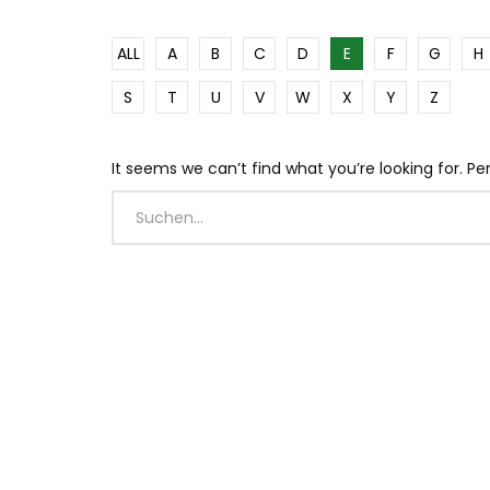
ALL
A
B
C
D
E
F
G
H
S
T
U
V
W
X
Y
Z
It seems we can’t find what you’re looking for. P