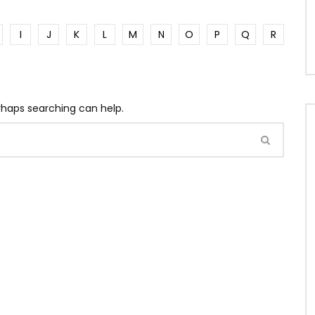
I
J
K
L
M
N
O
P
Q
R
erhaps searching can help.