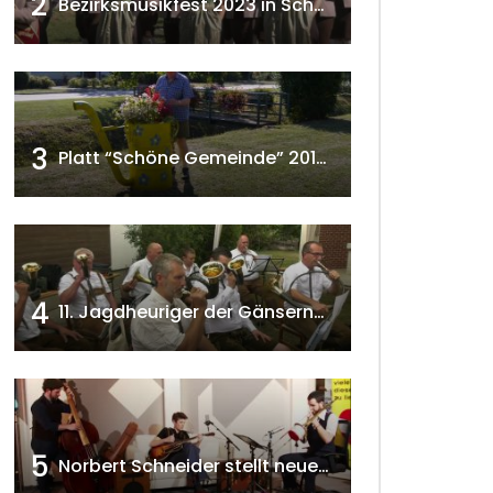
2
Bezirksmusikfest 2023 in Schönkirchen-Reyersdorf
3
Platt “Schöne Gemeinde” 2018 w4tv129
4
11. Jagdheuriger der Gänserndorfer Jäger 2020 w4tv166
5
Norbert Schneider stellt neues Musikalbum vor 2020 w4tv168