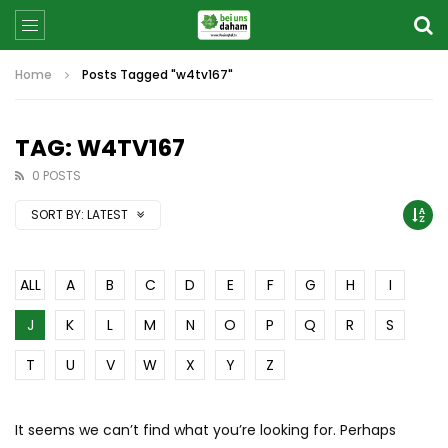
Home
Posts Tagged "w4tv167"
TAG: W4TV167
0 POSTS
SORT BY:
LATEST
ALL
A
B
C
D
E
F
G
H
I
J
K
L
M
N
O
P
Q
R
S
T
U
V
W
X
Y
Z
It seems we can’t find what you’re looking for. Perhaps