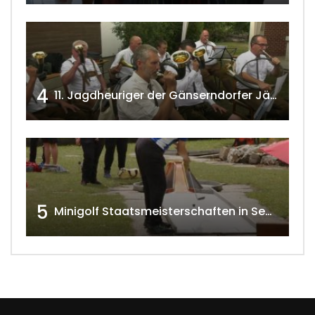
4
11. Jagdheuriger der Gänserndorfer Jäger 2020 w4tv166
5
Minigolf Staatsmeisterschaften in Seefeld-Kadolz w4tv174