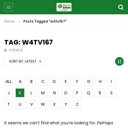
Home
Posts Tagged "w4tv167"
TAG: W4TV167
0 POSTS
SORT BY:
LATEST
ALL
A
B
C
D
E
F
G
H
I
J
K
L
M
N
O
P
Q
R
S
T
U
V
W
X
Y
Z
It seems we can’t find what you’re looking for. Perhaps