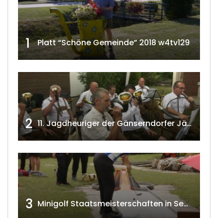
1
Platt “Schöne Gemeinde” 2018 w4tv129
2
11. Jagdheuriger der Gänserndorfer Jäger 2020 w4tv166
3
Minigolf Staatsmeisterschaften in Seefeld-Kadolz w4tv174