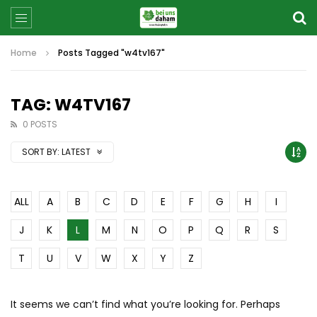
Home
Posts Tagged "w4tv167"
TAG: W4TV167
0 POSTS
SORT BY:
LATEST
ALL
A
B
C
D
E
F
G
H
I
J
K
L
M
N
O
P
Q
R
S
T
U
V
W
X
Y
Z
It seems we can’t find what you’re looking for. Perhaps