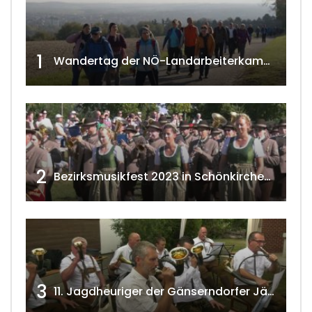
1
Wandertag der NÖ-Landarbeiterkammer in Hollabrunn 2024
2
Bezirksmusikfest 2023 in Schönkirchen-Reyersdorf
3
11. Jagdheuriger der Gänserndorfer Jäger 2020 w4tv166